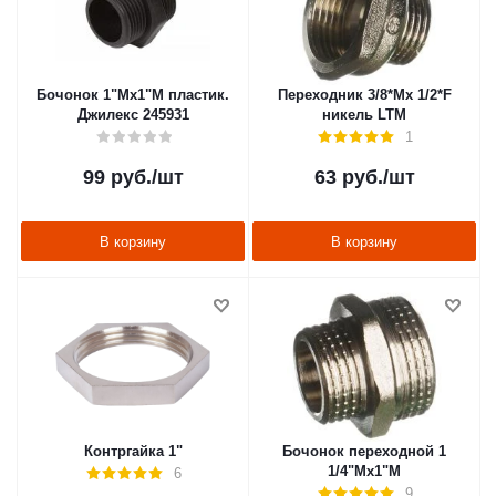
Бочонок 1"Мх1"М пластик.
Переходник 3/8*Мх 1/2*F
Джилекс 245931
никель LTM
1
99
руб.
/шт
63
руб.
/шт
В корзину
В корзину
Контргайка 1"
Бочонок переходной 1
1/4"Мx1"M
6
9