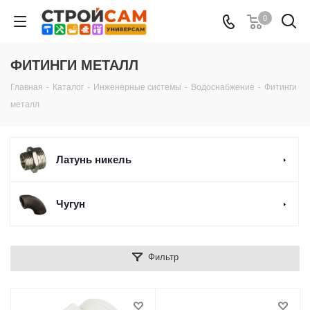
0
ФИТИНГИ МЕТАЛЛ
Главная
-
Каталог
-
Инженерные системы
-
Водоснабжение
-
Фитинги
металл
Латунь никель
Чугун
Фильтр