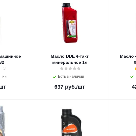
 машинное
Масло DDE 4-такт
Масло 4
32
минеральное 1л
3
ичии
Есть в наличии
/шт
637
руб.
/шт
4