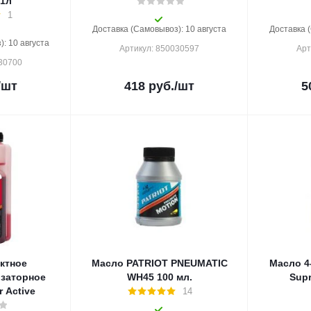
 1л
1
Доставка (Самовывоз): 10 августа
Доставка 
: 10 августа
Артикул: 850030597
Арт
930700
/шт
418
руб.
/шт
5
актное
Масло PATRIOT PNEUMATIC
Масло 4
заторное
WH45 100 мл.
Sup
 Active
14