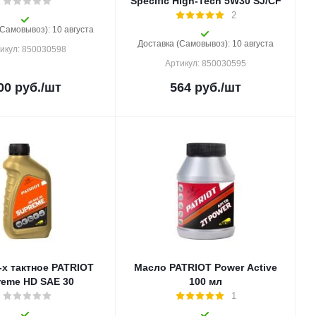
Specific High-Tech 5W30 SJ/CF
2
(Самовывоз): 10 августа
Доставка (Самовывоз): 10 августа
икул: 850030598
Артикул: 850030595
00
руб.
/шт
564
руб.
/шт
-х тактное PATRIOT
Масло PATRIOT Power Active
reme HD SAE 30
100 мл
1