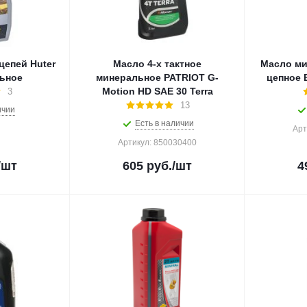
й Huter
Масло 4-х тактное
Масло м
ьное
минеральное PATRIOT G-
цепное 
Motion HD SAE 30 Terra
3
13
ичии
Есть в наличии
Арт
Артикул: 850030400
/шт
605
руб.
/шт
4