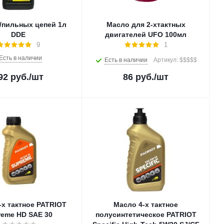
/пильных цепей 1л
Масло для 2-хтактных
DDE
двигателей UFO 100мл
9
1
Есть в наличии
Есть в наличии
Артикул: $$$$$
92
руб.
/шт
86
руб.
/шт
-х тактное PATRIOT
Масло 4-х тактное
reme HD SAE 30
полусинтетическое PATRIOT