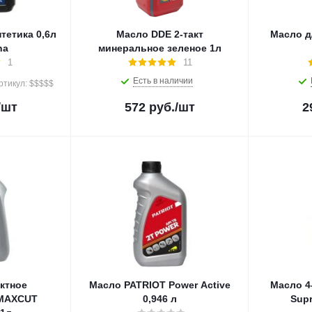
нтетика 0,6л
Масло DDE 2-такт
Масло д
na
минеральное зеленое 1л
1
11
Есть в наличии
ртикул: $$$$$
/шт
572
руб.
/шт
2
актное
Масло PATRIOT Power Active
Масло 4
 MAXCUT
0,946 л
Sup