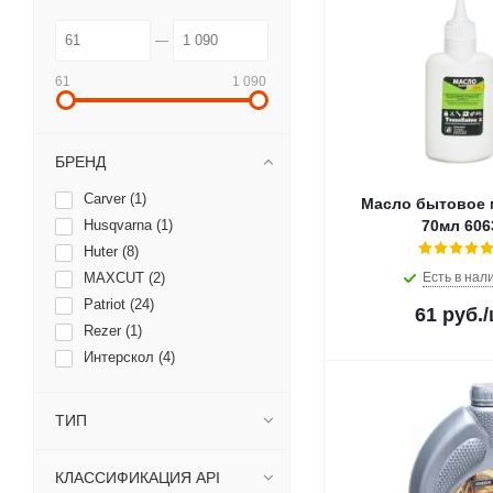
61
1 090
БРЕНД
Carver (
1
)
Масло бытовое
Husqvarna (
1
)
70мл 606
Huter (
8
)
MAXCUT (
2
)
Есть в нал
Patriot (
24
)
61
руб.
Rezer (
1
)
Интерскол (
4
)
ТИП
КЛАССИФИКАЦИЯ API