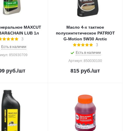
инеральное MAXCUT
Масло 4-х тактное
BAR&CHAIN LUB 1л
полусинтетическое PATRIOT
G-Motion 5W30 Arctic
3
3
Есть в наличии
Есть в наличии
икул: 850930709
Артикул: 850030100
99
руб.
/шт
815
руб.
/шт