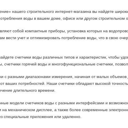
ние» нашего строительного интернет-магазина вы найдете широки
потребления воды в вашем доме, офисе или другом строительном о
авляют собой компактные приборы, установка которых на водопров
ам вести учет и оптимизировать потребление воды, что в свою оче
айдете счетчики воды различных типов и характеристик, чтобы удо
ы, счетчики горячей воды и многофункциональные счетчики, позвол
ки с разными диапазонами измерения, начиная от малых объемов 
 от ваших потребностей. Наши счетчики обладают высокой точность
течение длительного времени.
личные модели счетчиков воды с разными интерфейсами и возможн
и на механическом дисплее, а также более современные электрон
ез специальные приложения или удаленно.