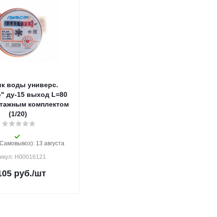
ик воды универс.
" ду-15 выход L=80
нтажным комплектом
(1/20)
(Самовывоз): 13 августа
икул: Н00016121
105
руб.
/шт