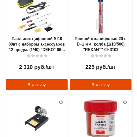
Паяльник цифровой SI10
Припой с канифолью 20 г,
80вт с набором аксессуаров
D=1 мм, колба (1/10/500)
12 предм. (1/40) "DEKO" 065-
"REXANT" 09-3103
0400
2 310
руб.
/шт
225
руб.
/шт
В корзину
В корзину