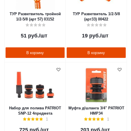
ТУР Разветвитель тройной
ТУР Разветвитель 1/2-5/8
1/2-5/8 (арт 57) 03152
(арт33) 00422
51
руб.
/шт
19
руб.
/шт
В корзину
В корзину
Набор для полива PATRIOT
Муфта д/шланга 3/4" PATRIOT
SNP-12 4предмета
HMP34
1
1
725
руб.
/шт
203
руб.
/шт