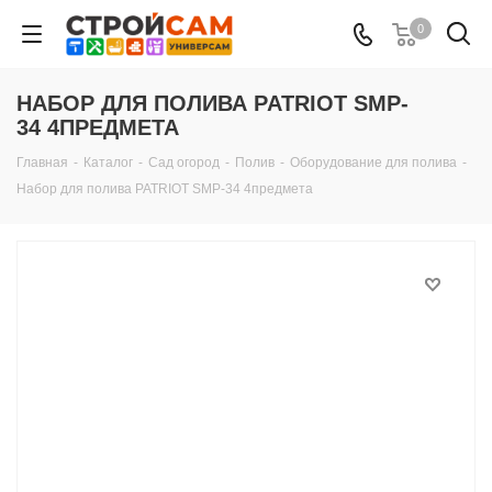
0
НАБОР ДЛЯ ПОЛИВА PATRIOT SMP-
34 4ПРЕДМЕТА
Главная
-
Каталог
-
Сад огород
-
Полив
-
Оборудование для полива
-
Набор для полива PATRIOT SMP-34 4предмета