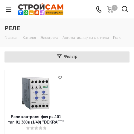
0
РЕЛЕ
Главная
-
Каталог
-
Электрика
-
Автоматика щиты счетчики
-
Реле
Фильтр
Реле контроля фаз рк-101
тип 01 380в (1/40) "DEKRAFT"