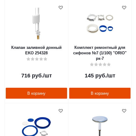
Клапан заливной донный
Комплект ремонтный для
EKO 254328
сифонов №7 (1/100) "ORIO"
рк-7
716
руб.
/шт
145
руб.
/шт
В корзину
В корзину