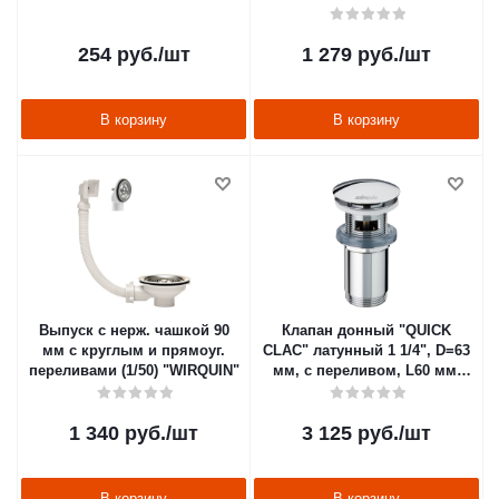
(1/80) "WIRQUIN"
254
руб.
/шт
1 279
руб.
/шт
В корзину
В корзину
Выпуск с нерж. чашкой 90
Клапан донный "QUICK
мм с круглым и прямоуг.
CLAC" латунный 1 1/4", D=63
переливами (1/50) "WIRQUIN"
мм, с переливом, L60 мм,
удлиненн. (1/32) "WIRQUIN"
1 340
руб.
/шт
3 125
руб.
/шт
В корзину
В корзину