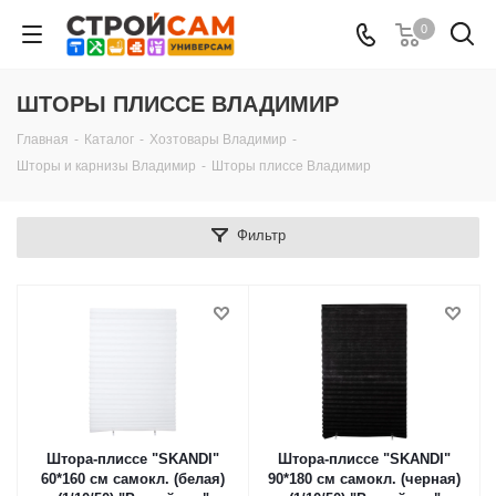
0
ШТОРЫ ПЛИССЕ ВЛАДИМИР
Главная
-
Каталог
-
Хозтовары Владимир
-
Шторы и карнизы Владимир
-
Шторы плиссе Владимир
Фильтр
Штора-плиссе "SKANDI"
Штора-плиссе "SKANDI"
60*160 см самокл. (белая)
90*180 см самокл. (черная)