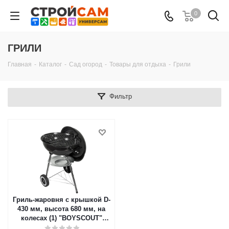
0
ГРИЛИ
Главная
-
Каталог
-
Сад огород
-
Товары для отдыха
-
Грили
Фильтр
Гриль-жаровня с крышкой D-
430 мм, высота 680 мм, на
колесах (1) "BOYSCOUT"
61252