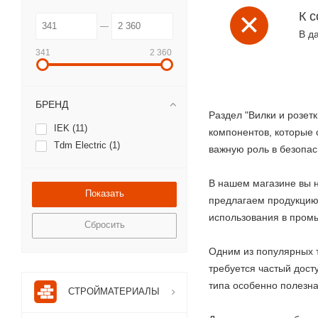
К 
В д
341
2 360
БРЕНД
Раздел "Вилки и розет
IEK (
11
)
компонентов, которые 
Tdm Electric (
1
)
важную роль в безопас
В нашем магазине вы н
предлагаем продукцию,
использования в промы
Сбросить
Одним из популярных т
требуется частый досту
типа особенно полезна 
СТРОЙМАТЕРИАЛЫ