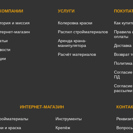
 КОМПАНИИ
УСЛУГИ
ПОКУПА
тория и миссия
Колеровка краски
Как купит
тернет-магазин
Распил стройматериалов
Правила 
оплаты
атьи
Аренда крана-
манипулятора
Доставка
вости
Расчёт материалов
Возврат 
ции
Политика
Согласие
ПД
Согласие
рассылки
ИНТЕРНЕТ-МАГАЗИН
КОНТА
ройматериалы
Инструменты
Реквизи
ки и краска
Крепёж
Вопросы