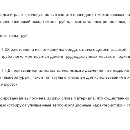
одки играют ключевую роль в защите проводов от механических по
авлен широкий ассортимент труб для монтажа электропроводки, в
ные типы труб:
 ПВХ изготовлена из поливинилхлорида, отличающегося высокой п
а труба легко монтируется даже в труднодоступных местах и подход
 ПНД производится из полиэтилена низкого давления, что наделя
м температурам. Такой тип трубы оптимален для использования в х
 нагрузок.
фрированная выполнена из двух слоев материала, что существенно
демонстрируют улучшенные теплоизоляционные характеристики и с
?