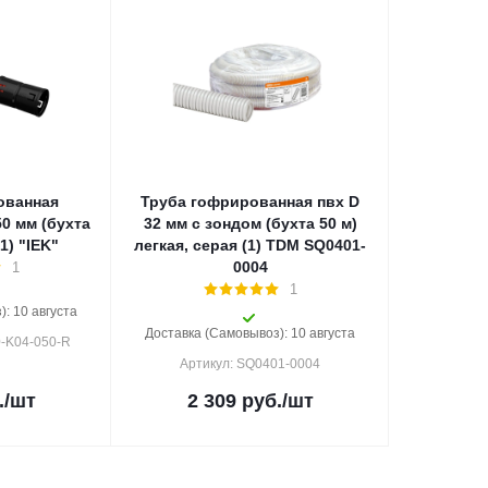
ованная
Труба гофрированная пвх D
50 мм (бухта
32 мм с зондом (бухта 50 м)
1) "IEK"
легкая, серая (1) TDM SQ0401-
0004
1
1
: 10 августа
Доставка (Самовывоз): 10 августа
0-K04-050-R
Артикул: SQ0401-0004
.
/шт
2 309
руб.
/шт