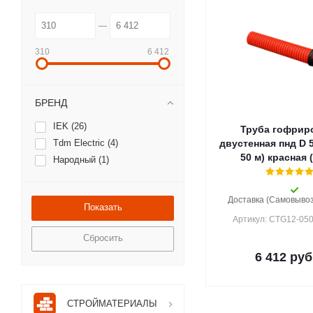
310
6 412
БРЕНД
IEK (
26
)
Труба гофрир
Tdm Electric (
4
)
двустенная пнд D 
50 м) красная (
Народный (
1
)
Доставка (Самовывоз)
Артикул: CTG12-05
Сбросить
6 412
руб
СТРОЙМАТЕРИАЛЫ