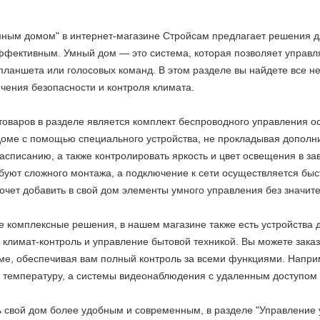
ным домом" в интернет-магазине Стройсам предлагает решения дл
ффективным. Умный дом — это система, которая позволяет управл
аншета или голосовых команд. В этом разделе вы найдете все не
чения безопасности и контроля климата.
товаров в разделе является комплект беспроводного управления о
оме с помощью специального устройства, не прокладывая дополни
асписанию, а также контролировать яркость и цвет освещения в з
ебуют сложного монтажа, а подключение к сети осуществляется бы
хочет добавить в свой дом элементы умного управления без значите
ее комплексные решения, в нашем магазине также есть устройства 
 климат-контроль и управление бытовой техникой. Вы можете зака
ме, обеспечивая вам полный контроль за всеми функциями. Напри
 температуру, а системы видеонаблюдения с удаленным доступом 
ь свой дом более удобным и современным, в разделе "Управление