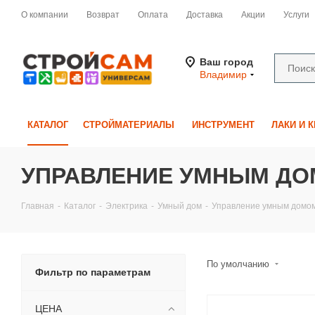
О компании
Возврат
Оплата
Доставка
Акции
Услуги
Ваш город
Владимир
КАТАЛОГ
СТРОЙМАТЕРИАЛЫ
ИНСТРУМЕНТ
ЛАКИ И 
УПРАВЛЕНИЕ УМНЫМ Д
Главная
-
Каталог
-
Электрика
-
Умный дом
-
Управление умным домо
По умолчанию
Фильтр по параметрам
ЦЕНА