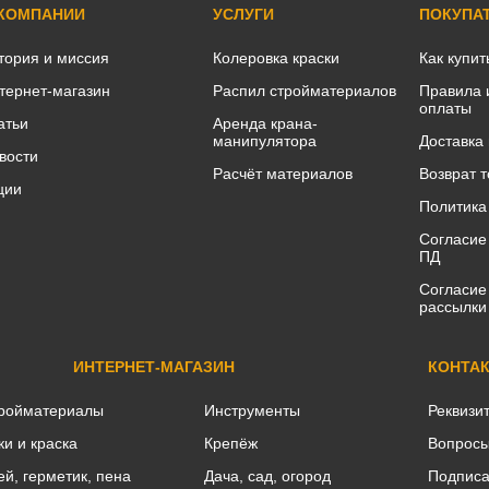
 КОМПАНИИ
УСЛУГИ
ПОКУПА
тория и миссия
Колеровка краски
Как купит
тернет-магазин
Распил стройматериалов
Правила 
оплаты
атьи
Аренда крана-
манипулятора
Доставка
вости
Расчёт материалов
Возврат 
ции
Политика
Согласие
ПД
Согласие
рассылки
ИНТЕРНЕТ-МАГАЗИН
КОНТА
ройматериалы
Инструменты
Реквизи
ки и краска
Крепёж
Вопросы
ей, герметик, пена
Дача, сад, огород
Подписа