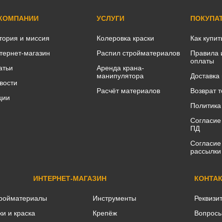
 КОМПАНИИ
УСЛУГИ
ПОКУПА
тория и миссия
Колеровка краски
Как купит
тернет-магазин
Распил стройматериалов
Правила 
оплаты
атьи
Аренда крана-
манипулятора
Доставка
вости
Расчёт материалов
Возврат 
ции
Политика
Согласие
ПД
Согласие
рассылки
ИНТЕРНЕТ-МАГАЗИН
КОНТА
ройматериалы
Инструменты
Реквизи
ки и краска
Крепёж
Вопросы