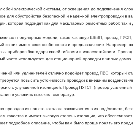
 любой электрической системы, от освещения до подключения сло
мое для обустройства безопасной и надёжной электропроводки в 
ии, которая подойдёт как для масштабных ремонтных работ, так и
включает популярные модели, такие как шнур ШВВП, провод ПУСП,
й из них имеет свои особенности и предназначение. Например, 
ых приборов благодаря своей гибкости и износостойкости. Провод 
ый часто используется для стационарной проводки в жилых домах.
ений или удлинителей отлично подойдёт провод ПВС, который отл
требуется повысить устойчивость проводки к внешним воздействи
рсию с улучшенной изоляцией. Провод ПУГСП (провод усиленный г
ания в условиях высоких температур.
 проводов из нашего каталога заключаются в их надёжности, безо
м качества и имеют высокую степень изоляции, что обеспечивает 
меет подробное описание, чтобы вам было проще понять его предн