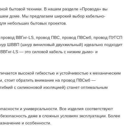
жной бытовой техники. В нашем разделе «Провода» вы
вашем доме. Мы предлагаем широкий выбор кабельно-
 для небольших бытовых проектов.
 провод ВВГнг-LS, провод ПВС, провод ПВСмб, провод ПУГСП
шнур ШВВП (шнур виниловый двухжильный) идеально подходит
ВВГнг-LS — это силовой кабель с низким дымо- и
ичается высокой гибкостью и устойчивостью к механическим
ям, стоит обратить внимание на провод ПВСмб —
ибкий с силиконовой изоляцией) станет оптимальным
пасности и универсальности. Все изделия соответствуют
безопасность даже в сложных условиях эксплуатации. Более
азначение и особенности.