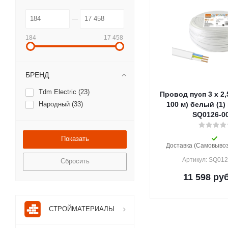
184
17 458
БРЕНД
Tdm Electric (
23
)
Провод пусп 3 х 2,
Народный (
33
)
100 м) белый (1
SQ0126-0
Доставка (Самовывоз)
Артикул: SQ01
Сбросить
11 598
руб
СТРОЙМАТЕРИАЛЫ