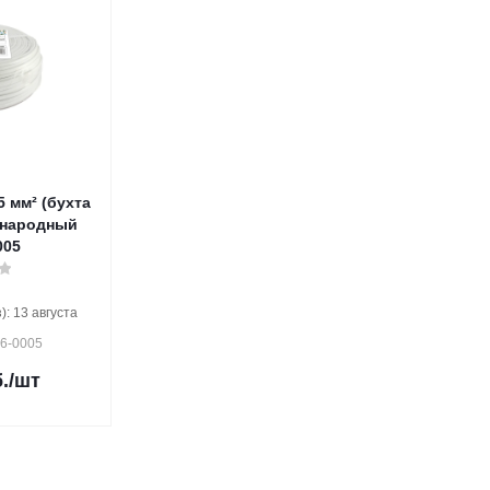
5 мм² (бухта
) народный
005
: 13 августа
26-0005
.
/шт