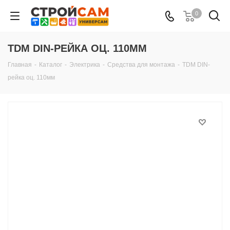
0
TDM DIN-РЕЙКА ОЦ. 110ММ
Главная
-
Каталог
-
Электрика
-
Средства для монтажа
-
TDM DIN-
рейка оц. 110мм