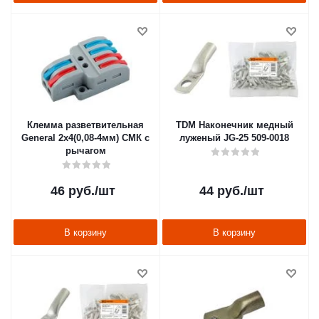
Клемма разветвительная
TDM Наконечник медный
General 2х4(0,08-4мм) СМК с
луженый JG-25 509-0018
рычагом
46
руб.
/шт
44
руб.
/шт
В корзину
В корзину