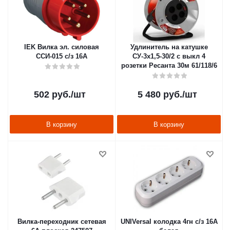
IEK Вилка эл. силовая
Удлинитель на катушке
ССИ-015 с/з 16А
СУ-3х1,5-30/2 с выкл 4
розетки Ресанта 30м 61/118/6
502
руб.
/шт
5 480
руб.
/шт
В корзину
В корзину
Вилка-переходник сетевая
UNIVersal колодка 4гн с/з 16А