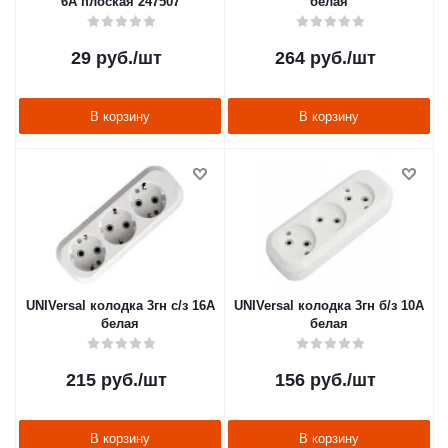
6А плоская 247507
белая
29
руб.
/шт
264
руб.
/шт
В корзину
В корзину
UNIVersal колодка 3гн с/з 16А
UNIVersal колодка 3гн б/з 10А
белая
белая
215
руб.
/шт
156
руб.
/шт
В корзину
В корзину