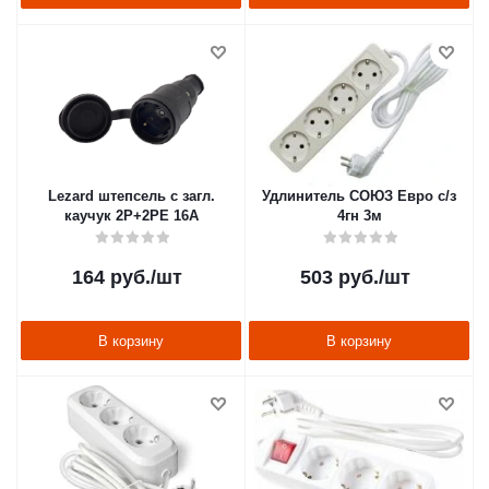
Lezard штепсель с загл.
Удлинитель СОЮЗ Евро с/з
каучук 2Р+2РЕ 16А
4гн 3м
164
руб.
/шт
503
руб.
/шт
В корзину
В корзину