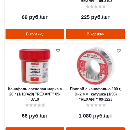
"REXANT" 09-3103
69
руб.
/шт
225
руб.
/шт
В корзину
В корзину
Канифоль сосновая марка а
Припой с канифолью 100 г,
20 г (1/10/420) "REXANT" 09-
D=2 мм, катушка (1/96)
3710
"REXANT" 09-3223
66
руб.
/шт
1 080
руб.
/шт