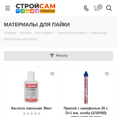
0
МАТЕРИАЛЫ ДЛЯ ПАЙКИ
Главная
-
Каталог
-
Инструмент
-
Электроинструмент
-
Паяльники
-
Материалы для пайки
Фильтр
Кислота паяльная 30мл
Припой с канифолью 20 г,
D=1 мм, колба (1/10/500)