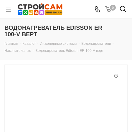
0
ВОДОНАГРЕВАТЕЛЬ EDISSON ER
100-V ВЕРТ
Главная
-
Каталог
-
Инженерные системы
-
Водонагреватели
-
Накопительные
-
Водонагреватель Edisson ER 100-V верт