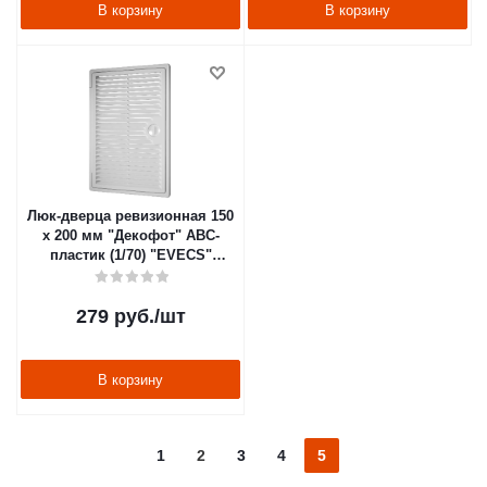
В корзину
В корзину
Люк-дверца ревизионная 150
х 200 мм "Декофот" ABC-
пластик (1/70) "EVECS"
1520дф
279
руб.
/шт
В корзину
1
2
3
4
5