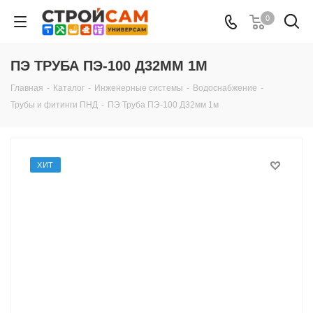
0
ПЭ ТРУБА ПЭ-100 Д32ММ 1М
Главная
-
Каталог
-
Инженерные системы
-
Водоснабжение
-
Трубы и фитинги ПНД
-
ПЭ Труба ПЭ-100 Д32мм 1м
ХИТ