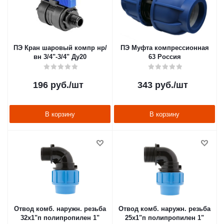
ПЭ Кран шаровый компр нр/
ПЭ Муфта компрессионная
вн 3/4"-3/4" Ду20
63 Россия
196
руб.
/шт
343
руб.
/шт
В корзину
В корзину
Отвод комб. наружн. резьба
Отвод комб. наружн. резьба
32х1"п полипропилен 1"
25х1"п полипропилен 1"