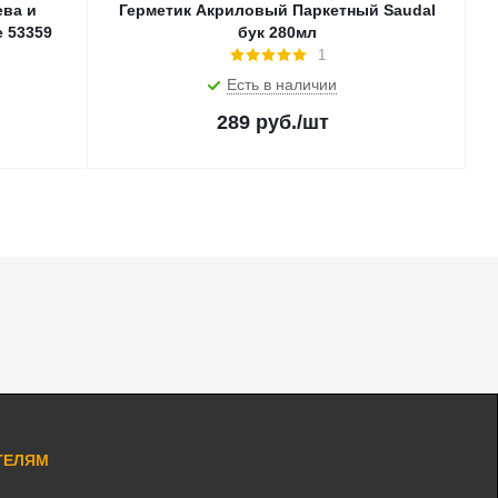
ева и
Герметик Акриловый Паркетный Saudal
е 53359
бук 280мл
1
Есть в наличии
289
руб.
/шт
ТЕЛЯМ