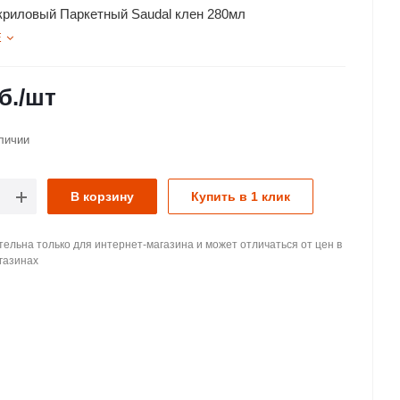
криловый Паркетный Saudal клен 280мл
Е
б.
/шт
личии
В корзину
Купить в 1 клик
ельна только для интернет-магазина и может отличаться от цен в
газинах