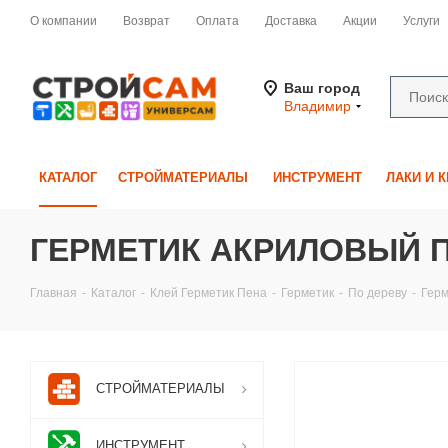
О компании
Возврат
Оплата
Доставка
Акции
Услуги
Ваш город
Владимир
КАТАЛОГ
СТРОЙМАТЕРИАЛЫ
ИНСТРУМЕНТ
ЛАКИ И 
ГЕРМЕТИК АКРИЛОВЫЙ П
Главная
-
Каталог
-
Клей Герметик Пена
-
Герметик
-
По дереву
-
Герм
СТРОЙМАТЕРИАЛЫ
ИНСТРУМЕНТ