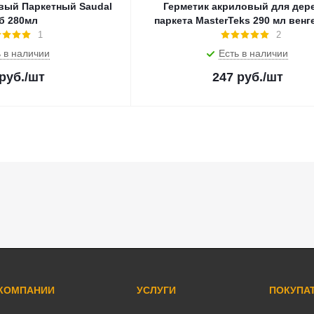
вый Паркетный Saudal
Герметик акриловый для дер
б 280мл
паркета MasterTeks 290 мл венг
1
2
 в наличии
Есть в наличии
руб.
/шт
247
руб.
/шт
 КОМПАНИИ
УСЛУГИ
ПОКУПА