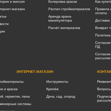
тория и миссия
Колеровка краски
Как купит
тернет-магазин
Распил стройматериалов
Правила 
оплаты
атьи
Аренда крана-
манипулятора
Доставка
вости
Расчёт материалов
Возврат 
ции
Политика
Согласие
ПД
Согласие
рассылки
ИНТЕРНЕТ-МАГАЗИН
КОНТА
ройматериалы
Инструменты
Реквизи
ки и краска
Крепёж
Вопросы
ей, герметик, пена
Дача, сад, огород
Подписа
рассылк
женерные системы