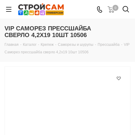
0
VIP САМОРЕЗ ПРЕССШАЙБА
СВЕРЛО 4,2Х19 10ШТ 10506
Главная
-
Каталог
-
Крепеж
-
Саморезы и шурупы
-
Прессшайба
-
VIP
Саморез прессшайба сверло 4,2х19 10шт 10506