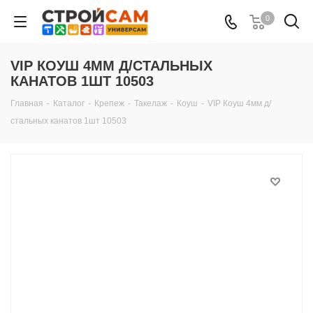
0
VIP КОУШ 4ММ Д/СТАЛЬНЫХ
КАНАТОВ 1ШТ 10503
Главная
-
Каталог
-
Крепеж
-
Такелаж
-
Коуш
-
VIP Коуш 4мм д/
стальных канатов 1шт 10503