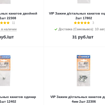
льных канатов двойной
VIP Зажим д/стальных канатов о
1шт 22308
2шт 17802
11
3
 в наличии
Доставка (Самовывоз): 10 авг
уб.
/шт
31
руб.
/шт
льных канатов одинар
VIP Зажим д/стальных канатов 
1шт 12402
4мм 2шт 22306