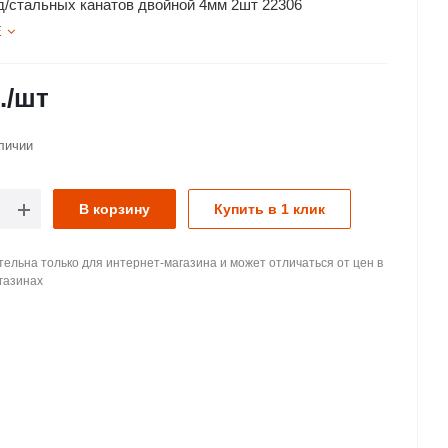
д/стальных канатов двойной 4мм 2шт 22306
Е
.
/шт
личии
В корзину
Купить в 1 клик
ельна только для интернет-магазина и может отличаться от цен в
газинах