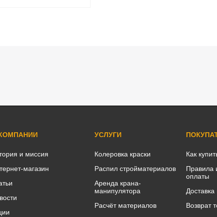
 КОМПАНИИ
УСЛУГИ
ПОКУПА
тория и миссия
Колеровка краски
Как купит
тернет-магазин
Распил стройматериалов
Правила 
оплаты
атьи
Аренда крана-
манипулятора
Доставка
вости
Расчёт материалов
Возврат 
ции