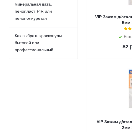
минеральная вата,
пенопласт, PIR или
VIP Зажим д/ста
пенополиуретан
5мм 
Как выбрать краскопульт:
Есть
бытовой или
82
р
профессиональный
VIP Зажим д/ста
2мм 