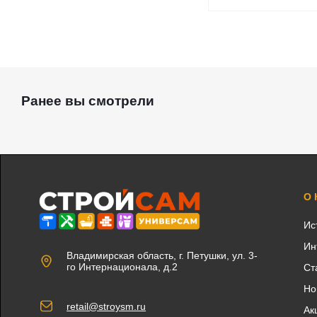
Ранее вы смотрели
О
Ис
Ин
Владимирская область, г. Петушки, ул. 3-
го Интернационала, д.2
Ст
Но
retail@stroysm.ru
Ак