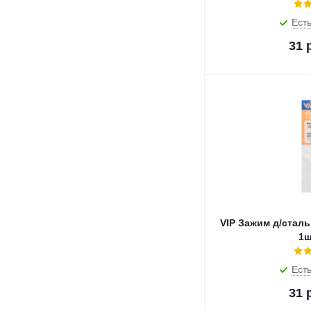
Есть
31
р
VIP Зажим д/стал
1ш
Есть
31
р