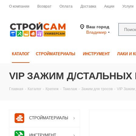
О компании
Возврат
Оплата
Доставка
Акции
Услуги
Ваш город
Владимир
КАТАЛОГ
СТРОЙМАТЕРИАЛЫ
ИНСТРУМЕНТ
ЛАКИ И 
VIP ЗАЖИМ Д/СТАЛЬНЫХ
Главная
-
Каталог
-
Крепеж
-
Такелаж
-
Зажим для тросов
-
VIP Зажим 
СТРОЙМАТЕРИАЛЫ
ИНСТРУМЕНТ