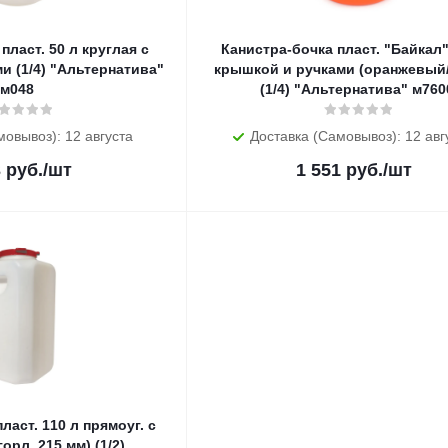
пласт. 50 л круглая с
Канистра-бочка пласт. "Байкал"
и (1/4) "Альтернатива"
крышкой и ручками (оранжевый
м048
(1/4) "Альтернатива" м760
мовывоз): 12 августа
Доставка (Самовывоз): 12 авг
3
руб.
/шт
1 551
руб.
/шт
ласт. 110 л прямоуг. с
орл. 215 мм) (1/2)