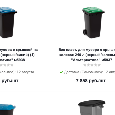
 мусора с крышкой на
Бак пласт. для мусора с крыш
 (черный/синий) (1)
колесах 240 л (черный/зеленый
натива" м5938
"Альтернатива" м5937
мовывоз): 12 августа
Доставка (Самовывоз): 12 авг
8
руб.
/шт
7 858
руб.
/шт