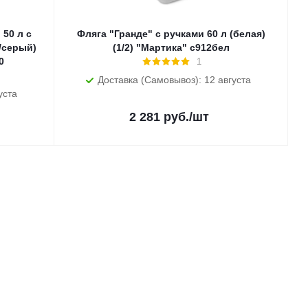
 50 л с
Фляга "Гранде" с ручками 60 л (белая)
/серый)
(1/2) "Мартика" с912бел
0
1
Доставка (Самовывоз): 12 августа
уста
2 281
руб.
/шт