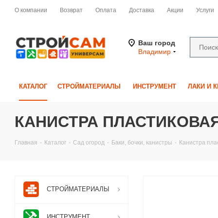
О компании
Возврат
Оплата
Доставка
Акции
Услуги
Ваш город
Владимир
КАТАЛОГ
СТРОЙМАТЕРИАЛЫ
ИНСТРУМЕНТ
ЛАКИ И 
КАНИСТРА ПЛАСТИКОВАЯ 
Главная
-
Каталог
-
Сад огород
-
Баки, бочки, канистры
-
Канистра пла
СТРОЙМАТЕРИАЛЫ
ИНСТРУМЕНТ