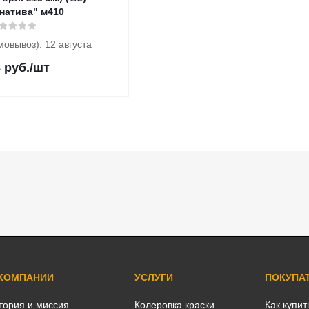
натива" м410
мовывоз): 12 августа
8
руб.
/шт
 КОМПАНИИ
УСЛУГИ
ПОКУПА
тория и миссия
Колеровка краски
Как купит