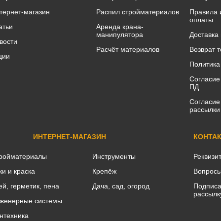
тернет-магазин
Распил стройматериалов
Правила 
оплаты
атьи
Аренда крана-
манипулятора
Доставка
вости
Расчёт материалов
Возврат 
ции
Политика
Согласие
ПД
Согласие
рассылки
ИНТЕРНЕТ-МАГАЗИН
КОНТА
ройматериалы
Инструменты
Реквизи
ки и краска
Крепёж
Вопросы
ей, герметик, пена
Дача, сад, огород
Подписа
рассылк
женерные системы
нтехника