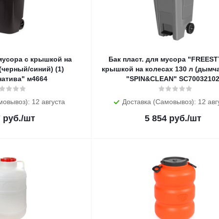
 мусора с крышкой на
Бак пласт. для мусора "FREEST
(черный/синий) (1)
крышкой на колесах 130 л (дымча
натива" м4664
"SPIN&CLEAN" SC7003210
мовывоз): 12 августа
Доставка (Самовывоз): 12 авг
7
руб.
/шт
5 854
руб.
/шт