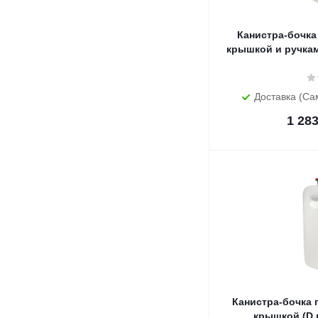
Канистра-бочка 
крышкой и ручкам
Доставка (Са
1 28
Канистра-бочка п
крышкой (D г