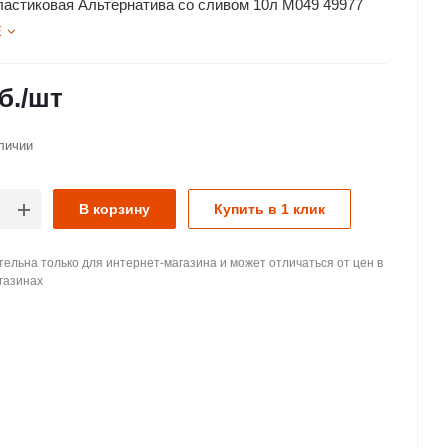
ластиковая Альтернатива со сливом 10л М049 49977
Е
б.
/шт
личии
В корзину
Купить в 1 клик
ельна только для интернет-магазина и может отличаться от цен в
газинах