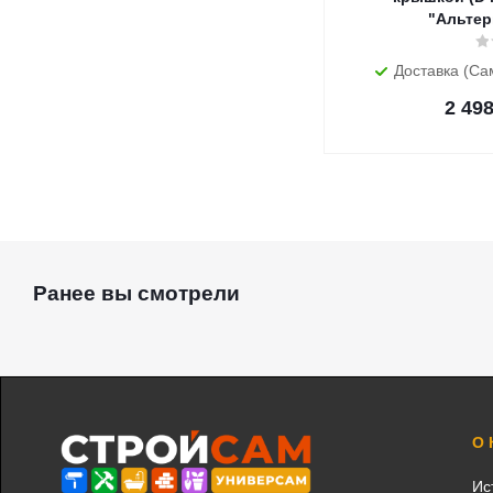
"Альтер
Доставка (Са
2 49
Ранее вы смотрели
О
Ис