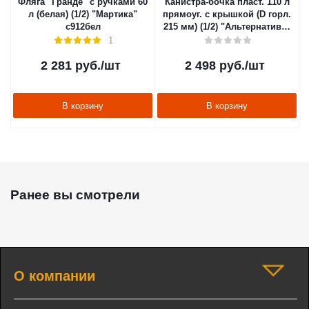
Фляга "Гранде" с ручками 60
Канистра-бочка пласт. 110 л
л (белая) (1/2) "Мартика"
прямоуг. с крышкой (D горл.
с912бел
215 мм) (1/2) "Альтернатива"
м410
1
2 281
руб.
/шт
2 498
руб.
/шт
В корзину
В корзину
Ранее вы смотрели
О компании