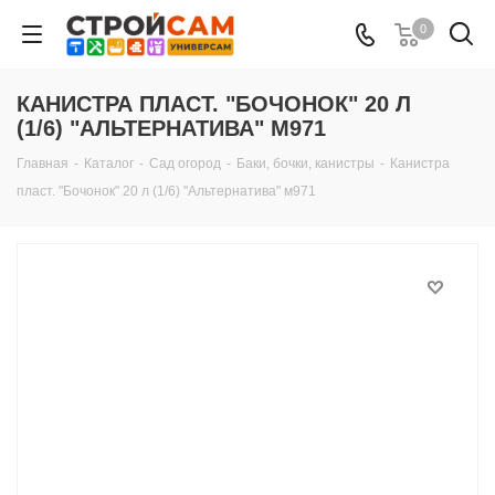
0
КАНИСТРА ПЛАСТ. "БОЧОНОК" 20 Л
(1/6) "АЛЬТЕРНАТИВА" М971
Главная
-
Каталог
-
Сад огород
-
Баки, бочки, канистры
-
Канистра
пласт. "Бочонок" 20 л (1/6) "Альтернатива" м971