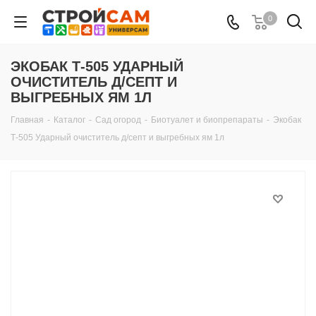
0
ЭКОБАК Т-505 УДАРНЫЙ
ОЧИСТИТЕЛЬ Д/СЕПТ И
ВЫГРЕБНЫХ ЯМ 1Л
Главная
-
Каталог
-
Сад огород
-
Биотуалет и биопрепараты
-
Экобак
Т-505 Ударный очиститель д/септ и выгребных ям 1л