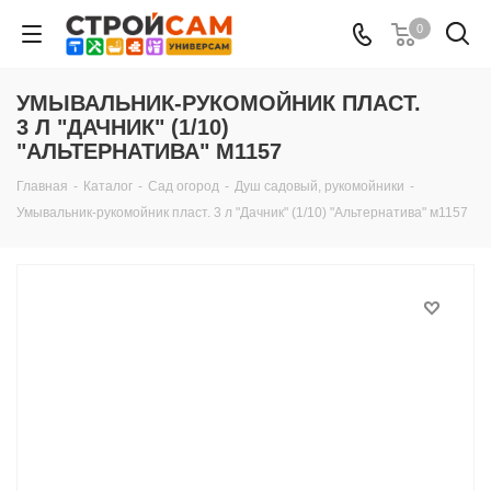
0
УМЫВАЛЬНИК-РУКОМОЙНИК ПЛАСТ.
3 Л "ДАЧНИК" (1/10)
"АЛЬТЕРНАТИВА" М1157
Главная
-
Каталог
-
Сад огород
-
Душ садовый, рукомойники
-
Умывальник-рукомойник пласт. 3 л "Дачник" (1/10) "Альтернатива" м1157