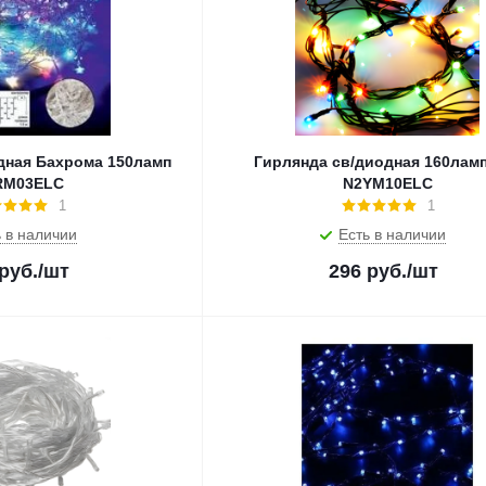
дная Бахрома 150ламп
Гирлянда св/диодная 160лам
RM03ELC
N2YM10ELC
1
1
 в наличии
Есть в наличии
руб.
/шт
296
руб.
/шт