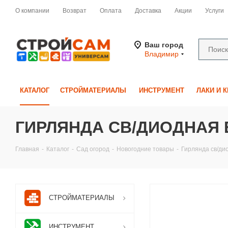
О компании
Возврат
Оплата
Доставка
Акции
Услуги
Ваш город
Владимир
КАТАЛОГ
СТРОЙМАТЕРИАЛЫ
ИНСТРУМЕНТ
ЛАКИ И 
ГИРЛЯНДА СВ/ДИОДНАЯ 
Главная
-
Каталог
-
Сад огород
-
Новогодние товары
-
Гирлянда св/д
СТРОЙМАТЕРИАЛЫ
ИНСТРУМЕНТ