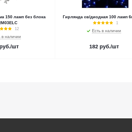
а 150 ламп без блока
Гирлянда св/диодная 100 ламп 6
RM03ELC
1
12
Есть в наличии
 в наличии
руб.
/шт
182
руб.
/шт