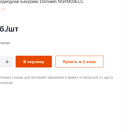
св/диодная Бахрома 150ламп N5RM03ELC
Е
б.
/шт
личии
В корзину
Купить в 1 клик
ельна только для интернет-магазина и может отличаться от цен в
газинах