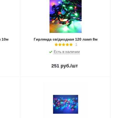
п 10м
Гирлянда св/диодная 120 ламп 8м
1
Есть в наличии
251
руб.
/шт