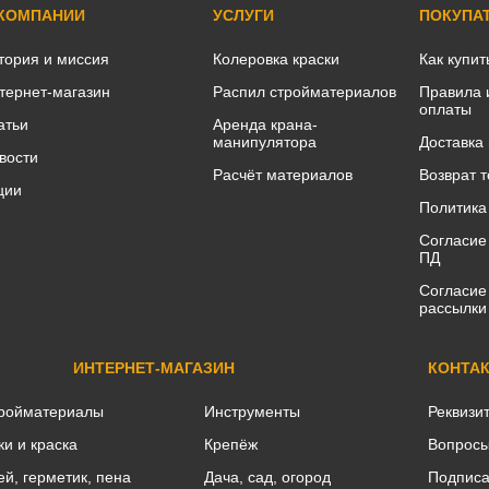
 КОМПАНИИ
УСЛУГИ
ПОКУПА
тория и миссия
Колеровка краски
Как купит
тернет-магазин
Распил стройматериалов
Правила 
оплаты
атьи
Аренда крана-
манипулятора
Доставка
вости
Расчёт материалов
Возврат 
ции
Политика
Согласие
ПД
Согласие
рассылки
ИНТЕРНЕТ-МАГАЗИН
КОНТА
ройматериалы
Инструменты
Реквизи
ки и краска
Крепёж
Вопросы
ей, герметик, пена
Дача, сад, огород
Подписа