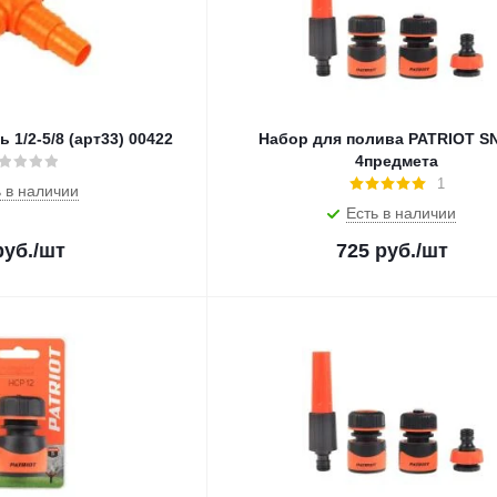
 1/2-5/8 (арт33) 00422
Набор для полива PATRIOT S
4предмета
1
 в наличии
Есть в наличии
уб.
/шт
725
руб.
/шт