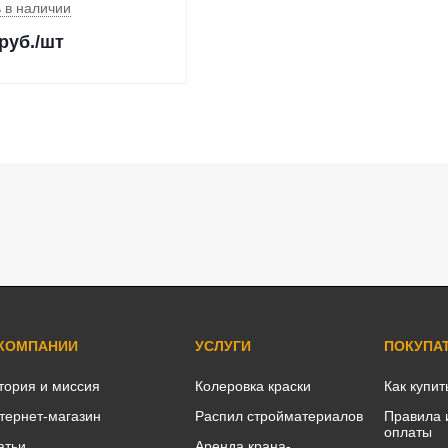
 в наличии
руб.
/шт
 КОМПАНИИ
УСЛУГИ
ПОКУПА
тория и миссия
Колеровка краски
Как купит
тернет-магазин
Распил стройматериалов
Правила 
оплаты
атьи
Аренда крана-