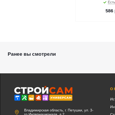
Есть
586
Ранее вы смотрели
О
Ис
Ин
Владимирская область, г. Петушки, ул. 3-
го Интернационала, д.2
Ст