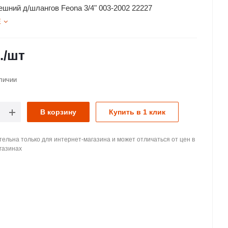
ешний д/шлангов Feona 3/4" 003-2002 22227
Е
.
/шт
личии
В корзину
Купить в 1 клик
ельна только для интернет-магазина и может отличаться от цен в
газинах