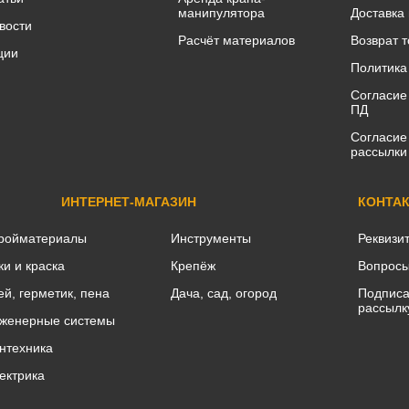
манипулятора
Доставка
вости
Расчёт материалов
Возврат 
ции
Политика
Согласие
ПД
Согласие
рассылки
ИНТЕРНЕТ-МАГАЗИН
КОНТА
ройматериалы
Инструменты
Реквизи
ки и краска
Крепёж
Вопросы
ей, герметик, пена
Дача, сад, огород
Подписа
рассылк
женерные системы
нтехника
ектрика