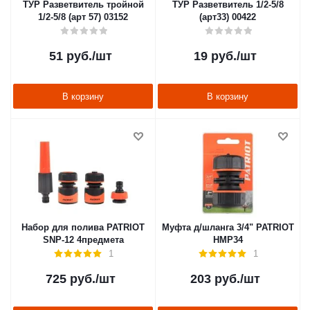
ТУР Разветвитель тройной
ТУР Разветвитель 1/2-5/8
1/2-5/8 (арт 57) 03152
(арт33) 00422
51
руб.
/шт
19
руб.
/шт
В корзину
В корзину
Набор для полива PATRIOT
Муфта д/шланга 3/4" PATRIOT
SNP-12 4предмета
HMP34
1
1
725
руб.
/шт
203
руб.
/шт