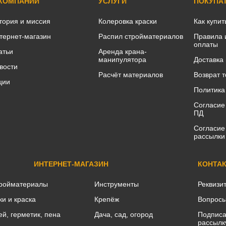
 КОМПАНИИ
УСЛУГИ
ПОКУПА
тория и миссия
Колеровка краски
Как купит
тернет-магазин
Распил стройматериалов
Правила 
оплаты
атьи
Аренда крана-
манипулятора
Доставка
вости
Расчёт материалов
Возврат 
ции
Политика
Согласие
ПД
Согласие
рассылки
ИНТЕРНЕТ-МАГАЗИН
КОНТА
ройматериалы
Инструменты
Реквизи
ки и краска
Крепёж
Вопросы
ей, герметик, пена
Дача, сад, огород
Подписа
рассылк