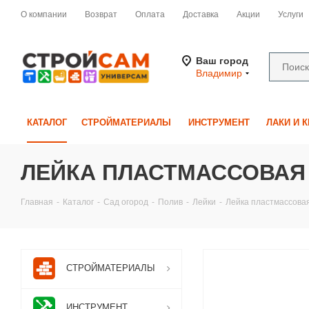
О компании
Возврат
Оплата
Доставка
Акции
Услуги
Ваш город
Владимир
КАТАЛОГ
СТРОЙМАТЕРИАЛЫ
ИНСТРУМЕНТ
ЛАКИ И 
ЛЕЙКА ПЛАСТМАССОВАЯ 5 
Главная
-
Каталог
-
Сад огород
-
Полив
-
Лейки
-
Лейка пластмассовая 
СТРОЙМАТЕРИАЛЫ
ИНСТРУМЕНТ