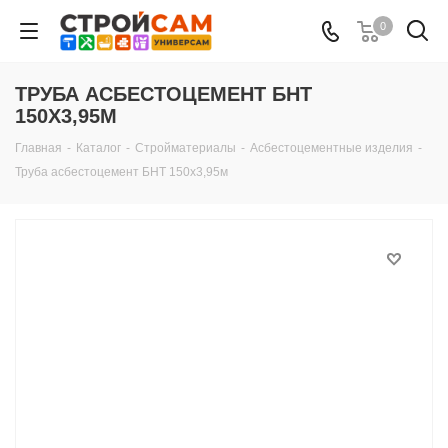
0
ТРУБА АСБЕСТОЦЕМЕНТ БНТ
150Х3,95М
Главная
-
Каталог
-
Стройматериалы
-
Асбестоцементные изделия
-
Труба асбестоцемент БНТ 150х3,95м