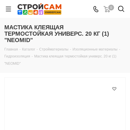
0
МАСТИКА КЛЕЯЩАЯ
ТЕРМОСТОЙКАЯ УНИВЕРС. 20 КГ (1)
"NEOMID"
Главная
-
Каталог
-
Стройматериалы
-
Изоляционные материалы
-
Гидроизоляция
-
Мастика клеящая термостойкая универс. 20 кг (1)
"NEOMID"