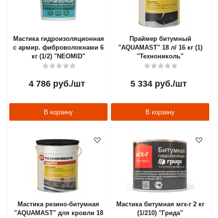
Мастика гидроизоляционная
Праймер битумный
с армир. фиброволокнами 6
"AQUAMAST" 18 л/ 16 кг (1)
кг (1/2) "NEOMID"
"Технониколь"
4 786
руб.
/шт
5 334
руб.
/шт
В корзину
В корзину
Мастика резино-битумная
Мастика битумная мгх-г 2 кг
"AQUAMAST" для кровли 18
(1/210) "Грида"