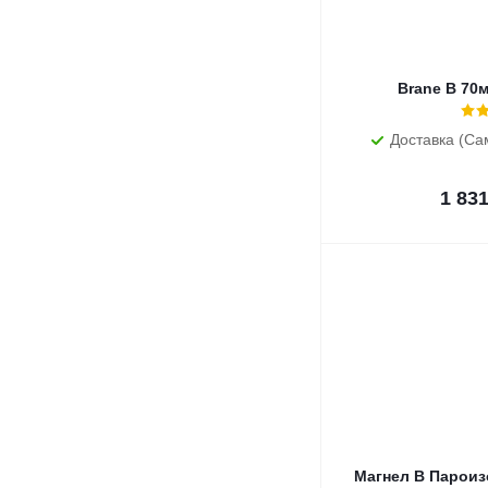
Brane B 70
Доставка (Са
1 83
Магнел В Пароиз