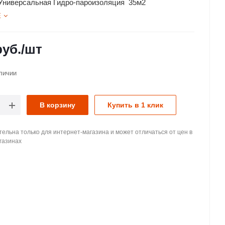
Универсальная Гидро-пароизоляция 35м2
Е
уб.
/шт
личии
В корзину
Купить в 1 клик
ельна только для интернет-магазина и может отличаться от цен в
газинах