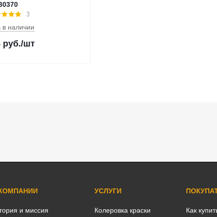
30370
3
 в наличии
5
руб.
/шт
 КОМПАНИИ
УСЛУГИ
ПОКУПА
тория и миссия
Колеровка краски
Как купит