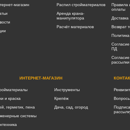
тернет-магазин
Распил стройматериалов
Правила 
оплаты
атьи
Аренда крана-
манипулятора
Доставка
вости
Расчёт материалов
Возврат 
ции
Политика
Согласие
ПД
Согласие
рассылки
ИНТЕРНЕТ-МАГАЗИН
КОНТА
ройматериалы
Инструменты
Реквизи
ки и краска
Крепёж
Вопросы
ей, герметик, пена
Дача, сад, огород
Подписа
рассылк
женерные системы
нтехника