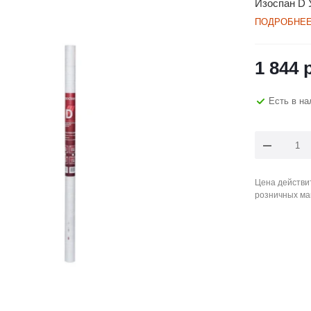
Изоспан D 
ПОДРОБНЕ
1 844
р
Есть в на
Цена действит
розничных ма