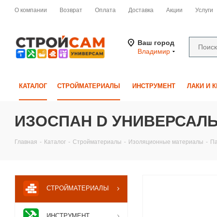
О компании
Возврат
Оплата
Доставка
Акции
Услуги
Ваш город
Владимир
КАТАЛОГ
СТРОЙМАТЕРИАЛЫ
ИНСТРУМЕНТ
ЛАКИ И 
ИЗОСПАН D УНИВЕРСАЛ
Главная
-
Каталог
-
Стройматериалы
-
Изоляционные материалы
-
П
СТРОЙМАТЕРИАЛЫ
ИНСТРУМЕНТ