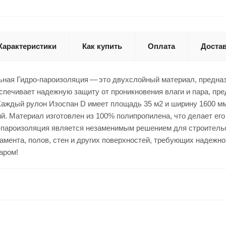
Характеристики
Как купить
Оплата
Доста
ьная Гидро-пароизоляция — это двухслойный материал, предна
спечивает надежную защиту от проникновения влаги и пара, пр
Каждый рулон Изоспан D имеет площадь 35 м2 и ширину 1600 мм
й. Материал изготовлен из 100% полипропилена, что делает его
-пароизоляция является незаменимым решением для строительс
амента, полов, стен и других поверхностей, требующих надежн
аром!