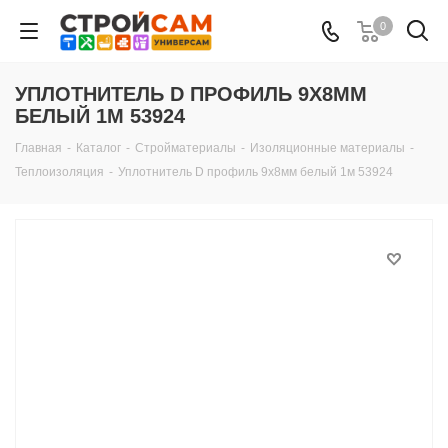
0
УПЛОТНИТЕЛЬ D ПРОФИЛЬ 9Х8ММ
БЕЛЫЙ 1М 53924
Главная
-
Каталог
-
Стройматериалы
-
Изоляционные материалы
-
Теплоизоляция
-
Уплотнитель D профиль 9х8мм белый 1м 53924