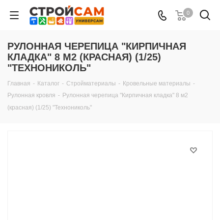
0
РУЛОННАЯ ЧЕРЕПИЦА "КИРПИЧНАЯ
КЛАДКА" 8 М2 (КРАСНАЯ) (1/25)
"ТЕХНОНИКОЛЬ"
Главная
-
Каталог
-
Стройматериалы
-
Кровельные материалы
-
Рулонная кровля
-
Рулонная черепица "Кирпичная кладка" 8 м2
(красная) (1/25) "Технониколь"