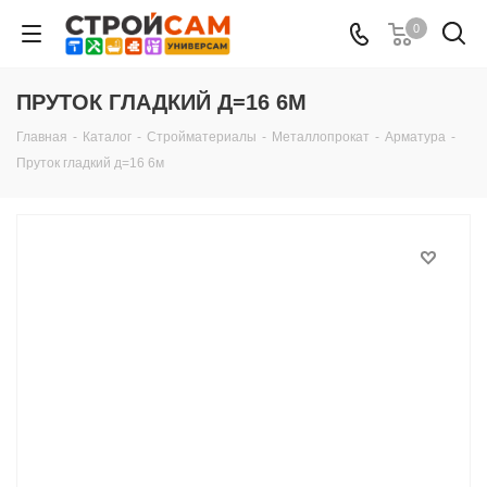
0
ПРУТОК ГЛАДКИЙ Д=16 6М
Главная
-
Каталог
-
Стройматериалы
-
Металлопрокат
-
Арматура
-
Пруток гладкий д=16 6м