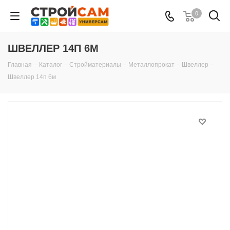
0
ШВЕЛЛЕР 14П 6М
Главная
-
Каталог
-
Стройматериалы
-
Металлопрокат
-
Швеллер
-
Швеллер 14п 6м