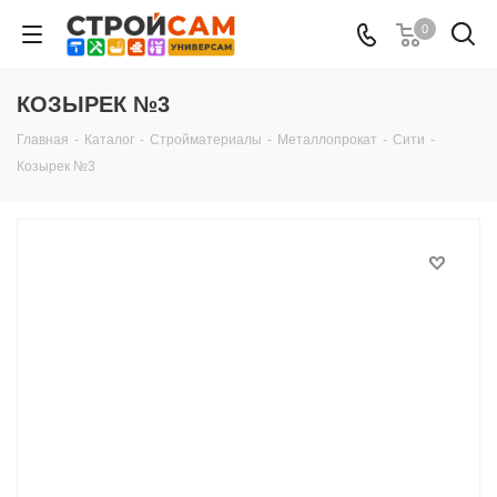
0
КОЗЫРЕК №3
Главная
-
Каталог
-
Стройматериалы
-
Металлопрокат
-
Сити
-
Козырек №3