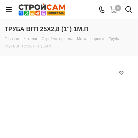
0
ТРУБА ВГП 25Х2,8 (1") 1М.П
Главная
-
Каталог
-
Стройматериалы
-
Металлопрокат
-
Труба
-
Труба ВГП 25х2,8 (1") 1м.п