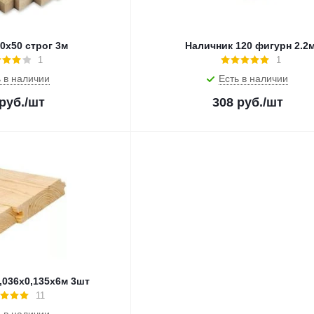
0х50 строг 3м
Наличник 120 фигурн 2.2
1
1
 в наличии
Есть в наличии
руб.
/шт
308
руб.
/шт
,036х0,135х6м 3шт
11