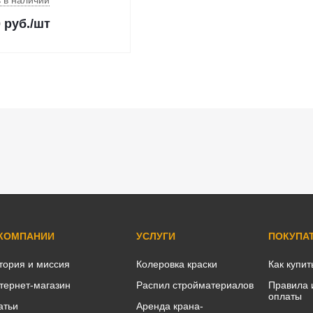
 в наличии
0
руб.
/шт
 КОМПАНИИ
УСЛУГИ
ПОКУПА
тория и миссия
Колеровка краски
Как купит
тернет-магазин
Распил стройматериалов
Правила 
оплаты
атьи
Аренда крана-