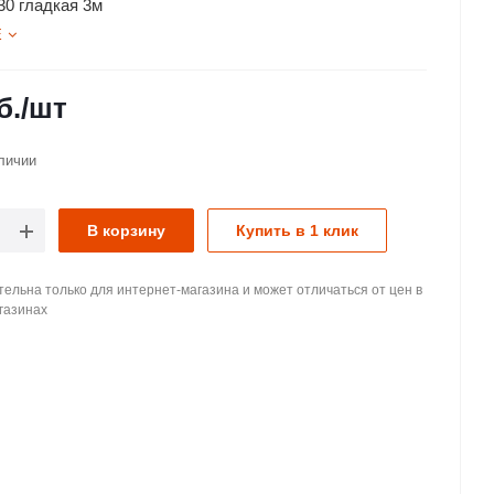
30 гладкая 3м
Е
б.
/шт
личии
В корзину
Купить в 1 клик
ельна только для интернет-магазина и может отличаться от цен в
газинах