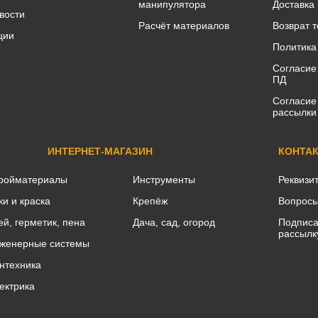
манипулятора
Доставка
вости
Расчёт материалов
Возврат 
ции
Политика
Согласие
ПД
Согласие
рассылки
ИНТЕРНЕТ-МАГАЗИН
КОНТА
ройматериалы
Инструменты
Реквизи
ки и краска
Крепёж
Вопросы
ей, герметик, пена
Дача, сад, огород
Подписа
рассылк
женерные системы
нтехника
ектрика