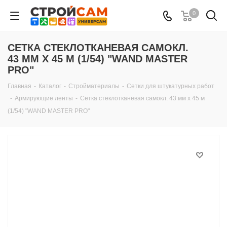
0
СЕТКА СТЕКЛОТКАНЕВАЯ САМОКЛ.
43 ММ Х 45 М (1/54) "WAND MASTER
PRO"
Главная
-
Каталог
-
Стройматериалы
-
Сетки для штукатурных работ
-
Армирующие ленты
-
Сетка стеклотканевая самокл. 43 мм х 45 м
(1/54) "WAND MASTER PRO"