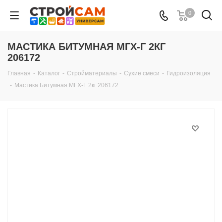
0
МАСТИКА БИТУМНАЯ МГХ-Г 2КГ
206172
Главная
-
Каталог
-
Стройматериалы
-
Сухие смеси
-
Гидроизоляция
-
Мастика Битумная МГХ-Г 2кг 206172