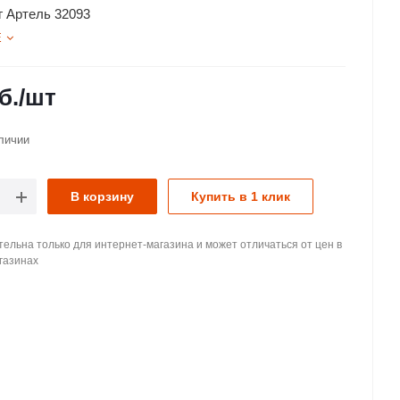
г Артель 32093
Е
б.
/шт
личии
В корзину
Купить в 1 клик
ельна только для интернет-магазина и может отличаться от цен в
газинах