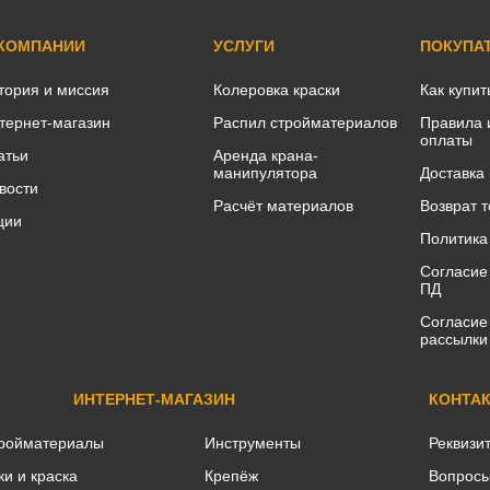
 КОМПАНИИ
УСЛУГИ
ПОКУПА
тория и миссия
Колеровка краски
Как купит
тернет-магазин
Распил стройматериалов
Правила 
оплаты
атьи
Аренда крана-
манипулятора
Доставка
вости
Расчёт материалов
Возврат 
ции
Политика
Согласие
ПД
Согласие
рассылки
ИНТЕРНЕТ-МАГАЗИН
КОНТА
ройматериалы
Инструменты
Реквизи
ки и краска
Крепёж
Вопросы