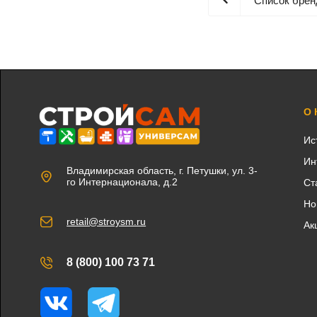
Список брен
О
Ис
Ин
Владимирская область, г. Петушки, ул. 3-
го Интернационала, д.2
Ст
Но
retail@stroysm.ru
Ак
8 (800) 100 73 71
Вконтакте
Telegram