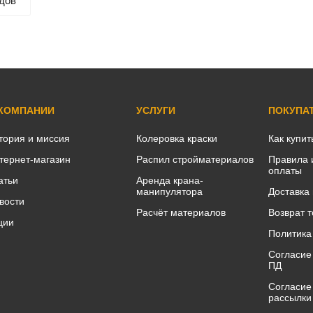
дов
 КОМПАНИИ
УСЛУГИ
ПОКУПА
тория и миссия
Колеровка краски
Как купит
тернет-магазин
Распил стройматериалов
Правила 
оплаты
атьи
Аренда крана-
манипулятора
Доставка
вости
Расчёт материалов
Возврат 
ции
Политика
Согласие
ПД
Согласие
рассылки