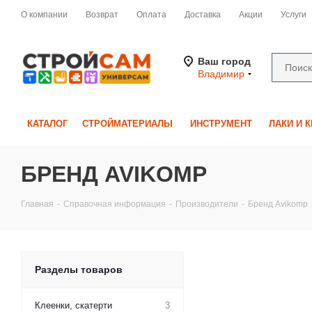
О компании
Возврат
Оплата
Доставка
Акции
Услуги
Ваш город
Владимир
КАТАЛОГ
СТРОЙМАТЕРИАЛЫ
ИНСТРУМЕНТ
ЛАКИ И 
БРЕНД AVIKOMP
Главная
-
Справочная информация
-
Производители
-
Бренд Avikomp
Разделы товаров
Клеенки, скатерти
3