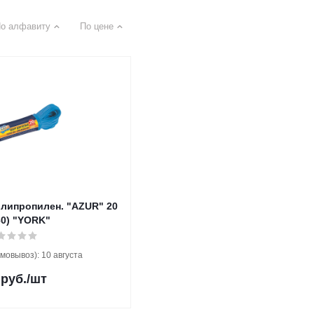
о алфавиту
По цене
липропилен. "AZUR" 20
60) "YORK"
мовывоз): 10 августа
руб.
/шт