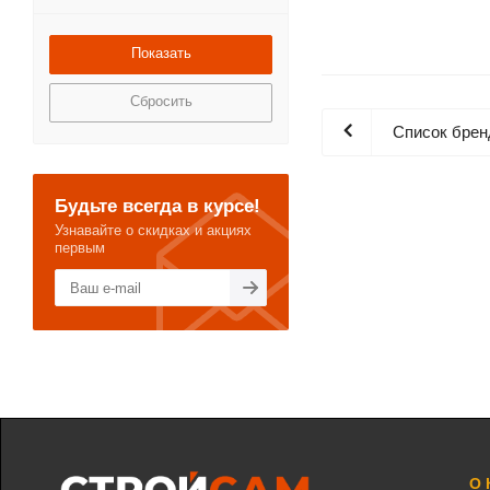
Сбросить
Список брен
Будьте всегда в курсе!
Узнавайте о скидках и акциях
первым
О