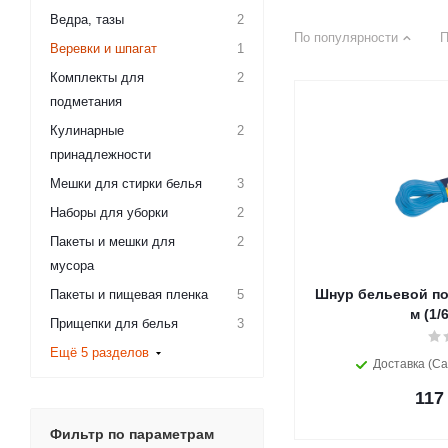
Ведра, тазы
2
По популярности
П
Веревки и шпагат
1
Комплекты для
2
подметания
Кулинарные
2
принадлежности
Мешки для стирки белья
3
Наборы для уборки
2
Пакеты и мешки для
2
мусора
Шнур бельевой по
Пакеты и пищевая пленка
5
м (1/
Прищепки для белья
3
Ещё 5 разделов
Доставка (Са
117
Фильтр по параметрам