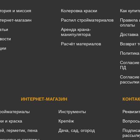
тория и миссия
Колеровка краски
Как купит
тернет-магазин
Распил стройматериалов
Правила 
оплаты
атьи
Аренда крана-
манипулятора
Доставка
вости
Расчёт материалов
Возврат 
ции
Политика
Согласие
ПД
Согласие
рассылки
ИНТЕРНЕТ-МАГАЗИН
КОНТА
ройматериалы
Инструменты
Реквизи
ки и краска
Крепёж
Вопросы
ей, герметик, пена
Дача, сад, огород
Подписа
рассылк
женерные системы