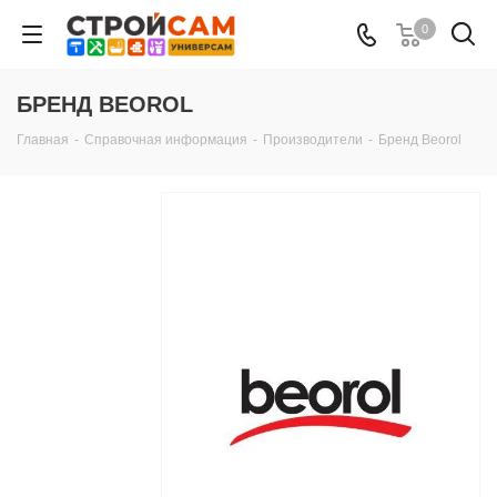
0
БРЕНД BEOROL
Главная
-
Справочная информация
-
Производители
-
Бренд Beorol