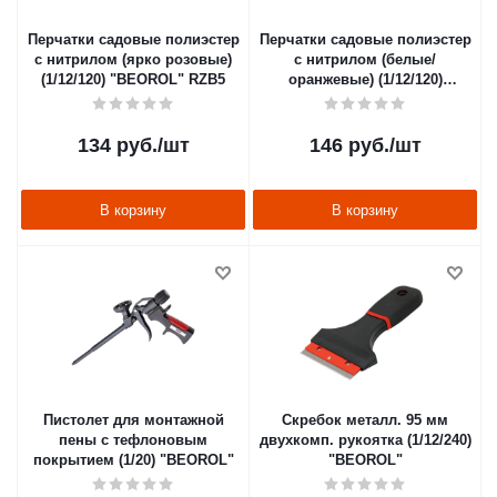
Перчатки садовые полиэстер
Перчатки садовые полиэстер
с нитрилом (ярко розовые)
с нитрилом (белые/
(1/12/120) "BEOROL" RZB5
оранжевые) (1/12/120)
"BEOROL" RZB3
134
руб.
/шт
146
руб.
/шт
В корзину
В корзину
Пистолет для монтажной
Скребок металл. 95 мм
пены с тефлоновым
двухкомп. рукоятка (1/12/240)
покрытием (1/20) "BEOROL"
"BEOROL"