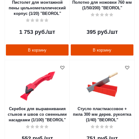
Пистолет для монтажной
Полотно для ножовки 760 мм
пены цельнометаллический
(1/50/200) "BEOROL"
корпус (1/20) "BEOROL"
1 753
руб.
/шт
395
руб.
/шт
В корзину
В корзину
Скребок для выравнивания
Стусло пластмассовое +
стыков и швов со сменными
пила 300 мм дерев. рукоятка
насадками (1/100) "BEOROL"
(1/40) "BEOROL"
552
руб.
/шт
751
руб.
/шт