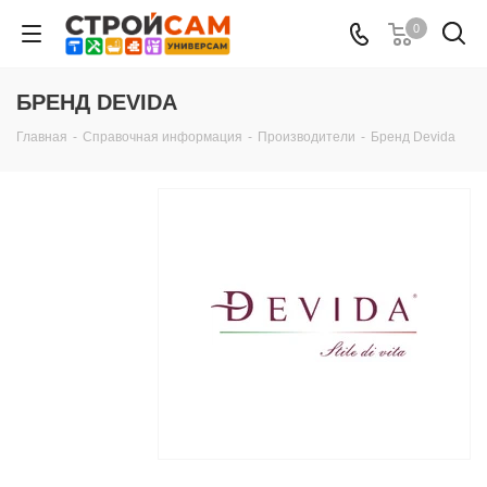
0
БРЕНД DEVIDA
Главная
-
Справочная информация
-
Производители
-
Бренд Devida