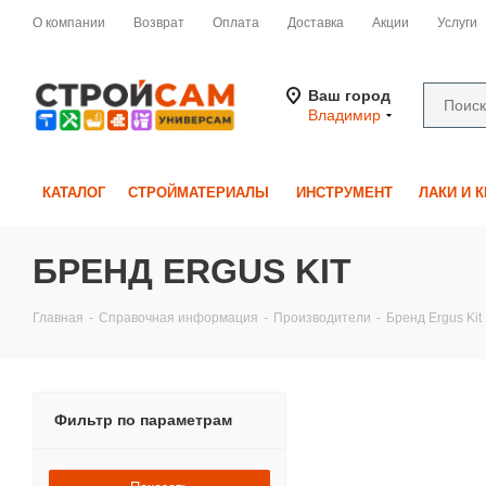
О компании
Возврат
Оплата
Доставка
Акции
Услуги
Ваш город
Владимир
КАТАЛОГ
СТРОЙМАТЕРИАЛЫ
ИНСТРУМЕНТ
ЛАКИ И 
БРЕНД ERGUS KIT
Главная
-
Справочная информация
-
Производители
-
Бренд Ergus Kit
Фильтр по параметрам