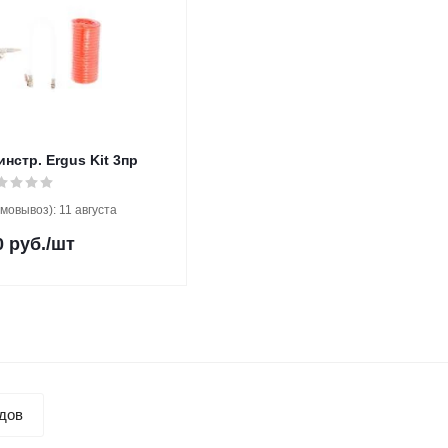
нстр. Ergus Kit 3пр
мовывоз): 11 августа
0
руб.
/шт
дов