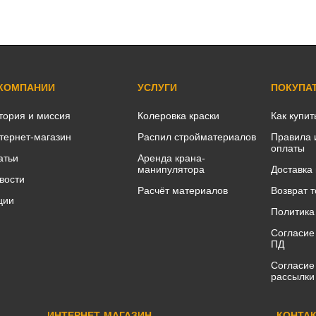
 КОМПАНИИ
УСЛУГИ
ПОКУПА
тория и миссия
Колеровка краски
Как купит
тернет-магазин
Распил стройматериалов
Правила 
оплаты
атьи
Аренда крана-
манипулятора
Доставка
вости
Расчёт материалов
Возврат 
ции
Политика
Согласие
ПД
Согласие
рассылки
ИНТЕРНЕТ-МАГАЗИН
КОНТА